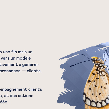
 une fin mais un
r vers un modèle
ctivement à générer
 prenantes — clients,
compagnement clients
e, et des actions
réée.