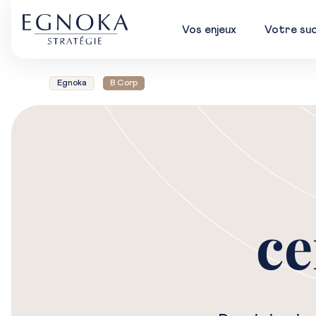
Vos enjeux
Votre su
Egnoka
B Corp
ce