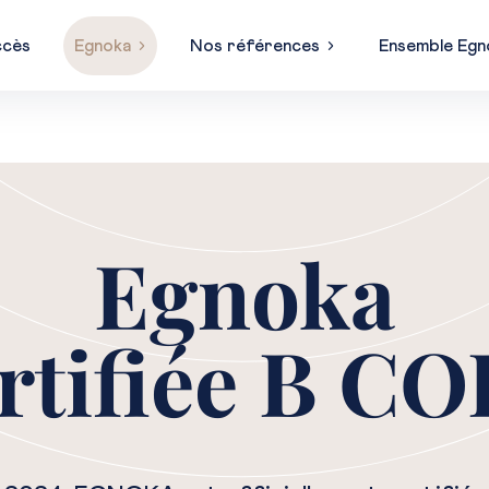
ccès
Egnoka
Nos références
Ensemble Egn
Egnoka
rtifiée B C