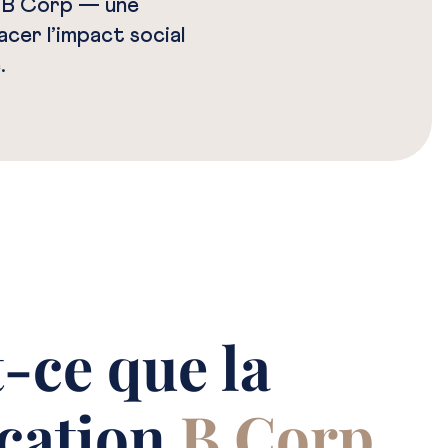
e B Corp — une
cer l’impact social
.
-ce que la
ication
B Corp