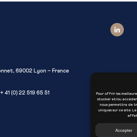
onnet, 69002 Lyon – France
+ 41 (0) 22 519 65 51
Pour offrir les meilleur
stocker et/ou accéder 
nous permettra de tr
uniques sur ce site. L
effet
Accepter