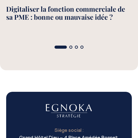
Digitaliser la fonction commerciale de
R
sa PME : bonne ou mauvaise idée ?
d
Siège social :
Grand Hôtel Dieu – 4 Place Amédée Bonnet,