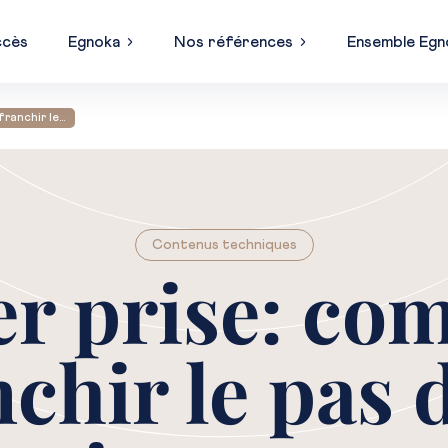
ccès
Egnoka
Nos références
Ensemble Egn
franchir le…
Contenus techniques
er prise: co
nchir le pas d