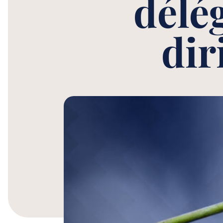
délé
dir