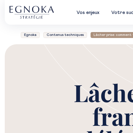
Vos enjeux
Votre su
Egnoka
Contenus techniques
Lâcher prise: comment 
Lâch
fra