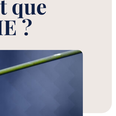
t que
ME ?