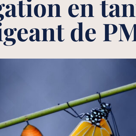
gation en tan
igeant de P